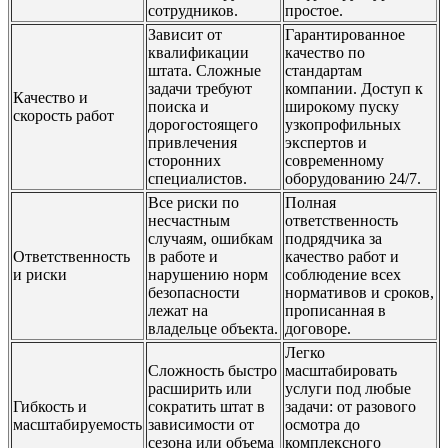
сотрудников.
простое.
Зависит от
Гарантированное
квалификации
качество по
штата. Сложные
стандартам
задачи требуют
компании. Доступ к
Качество и
поиска и
широкому пуску
скорость работ
дорогостоящего
узкопрофильных
привлечения
экспертов и
сторонних
современному
специалистов.
оборудованию 24/7.
Все риски по
Полная
несчастным
ответственность
случаям, ошибкам
подрядчика за
Ответственность
в работе и
качество работ и
и риски
нарушению норм
соблюдение всех
безопасности
нормативов и сроков,
лежат на
прописанная в
владельце объекта.
договоре.
Легко
Сложность быстро
масштабировать
расширить или
услуги под любые
Гибкость и
сократить штат в
задачи: от разового
масштабируемость
зависимости от
осмотра до
сезона или объема
комплексного