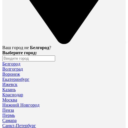
Ваш город не
Белгород
?
Выберите город:
Белгород
Волгоград
Воронеж
Екатеринбург
Ижевск
Казань
Краснодар
Москва
Нижний Новгород
Пенза
Пермь
Самара
Санкт-Петербург